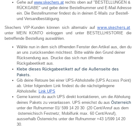
Gehe auf
www.skechers.at
rechts oben auf "BESTELLUNGEN &
RÜCKGABE" und gebe deine Bestellnummer und E-Mail Adresse
ein. Die Bestellnummer findest du in deinen E-Mails zur Bestell-
und Versandbestätigung.
www.skechers.at
Skechers VIP-Kunden können sich alternativ auf
unter MEIN KONTO einloggen und unter BESTELLHISTORIE die
betreffende Bestellung auswählen.
Wähle nun in dem sich öffnenden Fenster den Artikel aus, den du
an uns zurücksenden möchtest. Bitte wähle den Grund deiner
Rücksendung aus. Drucke das sich nun öffnende
Rückgabeetikett aus.
Klebe dieses
Rückgabeetikett
auf die Außenseite des
Pakets.
Gib deine Retoure bei einer UPS-Abholstelle (UPS Access Point)
ab. Unter folgendem Link findest du die nächstgelegene
Abholstelle:
Link UPS
Gerne kannst du auch UPS direkt kontaktieren, um die Abholung
Österreich
deines Pakets zu veranlassen. UPS erreichst du aus
unter der Rufnummer 01/ 599 14 20 30 (20 Cent/Anruf aus dem
österreichisch Festnetz; Mobilfunk max. 60 Cent/Anruf),
ausserhalb Österreichs unter der Rufnummer +43 1/599 14 20
30.